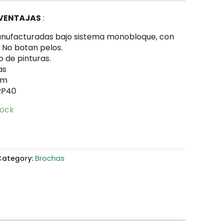
 VENTAJAS
:
nufacturadas bajo sistema
monobloque, con
– No
botan pelos.
o de pinturas.
as
mm
RP40
tock
Category:
Brochas