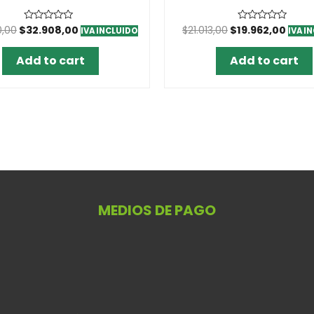
0,00
$
32.908,00
$
21.013,00
$
19.962,00
Rated
Rated
IVA INCLUIDO
IVA I
0
0
out
out
of
of
Add to cart
Add to cart
5
5
MEDIOS DE PAGO