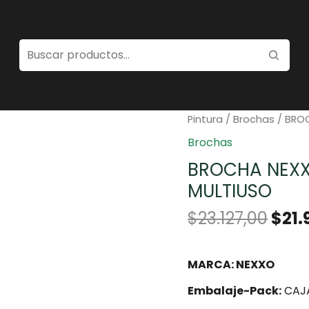
Home
/
Pinturas
/
Herra
Pintura
/
Brochas
/ BRO
Brochas
BROCHA NEXX
MULTIUSO
$
23.127,00
$
21.
MARCA: NEXXO
Embalaje-Pack:
CAJA