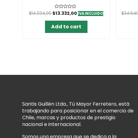
$
14.034,00
$
13.332,00
$
34.64
Rated
IVA INCLUIDO
0
out
of
Add to cart
5
Santis Guillén Ltda., Tú Mayor Ferretero, está
trabajando para posicionar en el comercio de
Chile, marcas y productos de prestigio
nacional e internacional.
Somos una empresa que se dedica a la