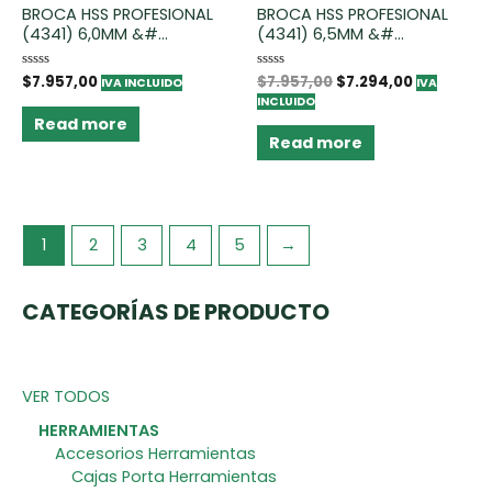
BROCA HSS PROFESIONAL
BROCA HSS PROFESIONAL
(4341) 6,0MM &#...
(4341) 6,5MM &#...
Rated
$
7.957,00
Rated
$
7.957,00
$
7.294,00
IVA INCLUIDO
IVA
0
0
INCLUIDO
out
out
of
of
Read more
5
5
Read more
1
2
3
4
5
→
CATEGORÍAS DE PRODUCTO
VER TODOS
HERRAMIENTAS
Accesorios Herramientas
Cajas Porta Herramientas