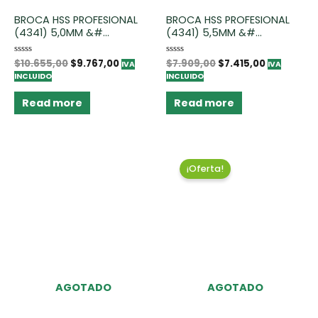
BROCA HSS PROFESIONAL
BROCA HSS PROFESIONAL
(4341) 5,0MM &#...
(4341) 5,5MM &#...
Rated
$
10.655,00
$
9.767,00
Rated
$
7.909,00
$
7.415,00
IVA
IVA
0
0
INCLUIDO
INCLUIDO
out
out
of
of
5
5
Read more
Read more
¡Oferta!
AGOTADO
AGOTADO