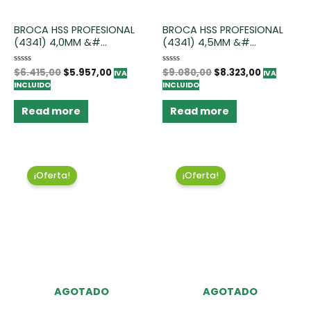
BROCA HSS PROFESIONAL
BROCA HSS PROFESIONAL
(4341) 4,0MM &#...
(4341) 4,5MM &#...
Rated
$
6.415,00
$
5.957,00
Rated
$
9.080,00
$
8.323,00
IVA
IVA
0
0
INCLUIDO
INCLUIDO
out
out
of
of
5
5
Read more
Read more
¡Oferta!
¡Oferta!
AGOTADO
AGOTADO