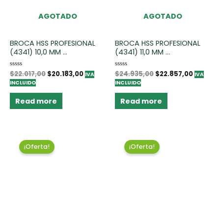
AGOTADO
AGOTADO
BROCA HSS PROFESIONAL
BROCA HSS PROFESIONAL
(4341) 10,0 MM ...
(4341) 11,0 MM ...
Rated
$
22.017,00
$
20.183,00
Rated
$
24.935,00
$
22.857,00
IVA
IVA
0
0
INCLUIDO
INCLUIDO
out
out
of
of
5
5
Read more
Read more
¡Oferta!
¡Oferta!