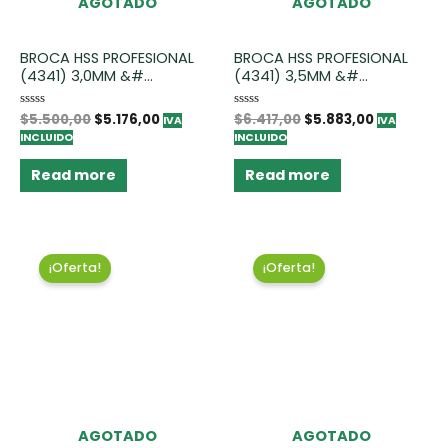
AGOTADO
AGOTADO
BROCA HSS PROFESIONAL
BROCA HSS PROFESIONAL
(4341) 3,0MM &#...
(4341) 3,5MM &#...
Rated
$
5.500,00
$
5.176,00
Rated
$
6.417,00
$
5.883,00
IVA
IVA
0
0
INCLUIDO
INCLUIDO
out
out
of
of
5
5
Read more
Read more
¡Oferta!
¡Oferta!
AGOTADO
AGOTADO