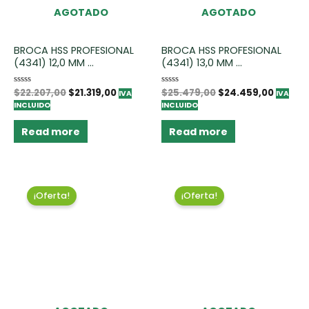
AGOTADO
AGOTADO
BROCA HSS PROFESIONAL
BROCA HSS PROFESIONAL
(4341) 12,0 MM ...
(4341) 13,0 MM ...
Rated
$
22.207,00
$
21.319,00
Rated
$
25.479,00
$
24.459,00
IVA
IVA
0
0
INCLUIDO
INCLUIDO
out
out
of
of
5
5
Read more
Read more
¡Oferta!
¡Oferta!