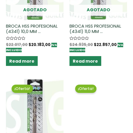
AGOTADO
AGOTADO
BROCA HSS PROFESIONAL
BROCA HSS PROFESIONAL
(4341) 10,0 MM ...
(4341) 11,0 MM ...
Rated
$
22.017,00
$
20.183,00
Rated
$
24.935,00
$
22.857,00
IVA
IVA
0
0
INCLUIDO
INCLUIDO
out
out
of
of
5
5
Read more
Read more
¡Oferta!
¡Oferta!