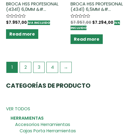
BROCA HSS PROFESIONAL
BROCA HSS PROFESIONAL
(4341) 6,0MM &#...
(4341) 6,5MM &#...
Rated
$
7.957,00
Rated
$
7.957,00
$
7.294,00
IVA INCLUIDO
IVA
0
0
INCLUIDO
out
out
of
of
Read more
5
5
Read more
1
2
3
4
→
CATEGORÍAS DE PRODUCTO
VER TODOS
HERRAMIENTAS
Accesorios Herramientas
Cajas Porta Herramientas