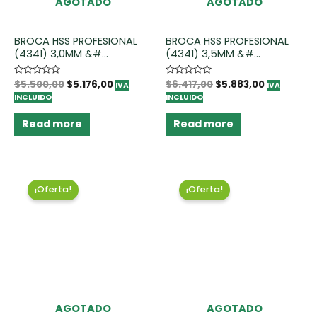
AGOTADO
AGOTADO
BROCA HSS PROFESIONAL
BROCA HSS PROFESIONAL
(4341) 3,0MM &#...
(4341) 3,5MM &#...
Rated
$
5.500,00
$
5.176,00
Rated
$
6.417,00
$
5.883,00
IVA
IVA
0
0
INCLUIDO
INCLUIDO
out
out
of
of
5
5
Read more
Read more
¡Oferta!
¡Oferta!
AGOTADO
AGOTADO