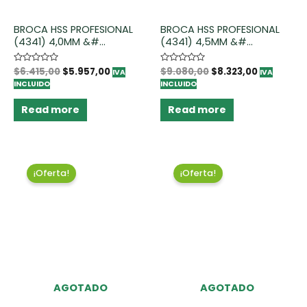
BROCA HSS PROFESIONAL
BROCA HSS PROFESIONAL
(4341) 4,0MM &#...
(4341) 4,5MM &#...
Rated
$
6.415,00
$
5.957,00
Rated
$
9.080,00
$
8.323,00
IVA
IVA
0
0
INCLUIDO
INCLUIDO
out
out
of
of
5
5
Read more
Read more
¡Oferta!
¡Oferta!
AGOTADO
AGOTADO