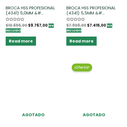
BROCA HSS PROFESIONAL
BROCA HSS PROFESIONAL
(4341) 5,0MM &#...
(4341) 5,5MM &#...
Rated
$
10.655,00
$
9.767,00
Rated
$
7.909,00
$
7.415,00
IVA
IVA
0
0
INCLUIDO
INCLUIDO
out
out
of
of
5
5
Read more
Read more
¡Oferta!
AGOTADO
AGOTADO