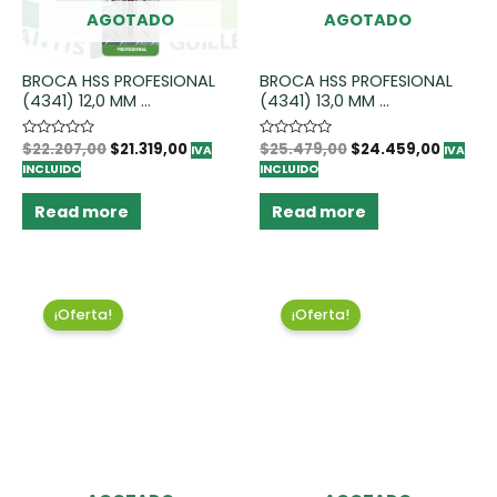
AGOTADO
AGOTADO
BROCA HSS PROFESIONAL
BROCA HSS PROFESIONAL
(4341) 12,0 MM ...
(4341) 13,0 MM ...
Rated
$
22.207,00
$
21.319,00
Rated
$
25.479,00
$
24.459,00
IVA
IVA
0
0
INCLUIDO
INCLUIDO
out
out
of
of
5
5
Read more
Read more
¡Oferta!
¡Oferta!