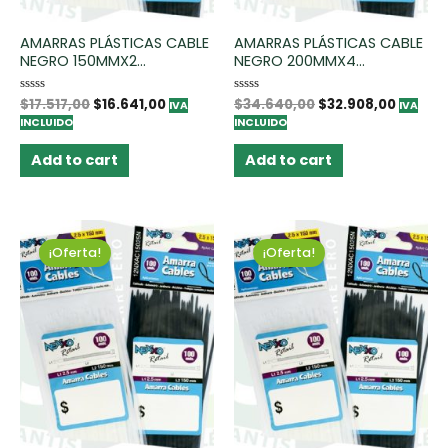
AMARRAS PLÁSTICAS CABLE
AMARRAS PLÁSTICAS CABLE
NEGRO 150MMX2...
NEGRO 200MMX4...
Rated
$
17.517,00
$
16.641,00
Rated
$
34.640,00
$
32.908,00
IVA
IVA
0
0
INCLUIDO
INCLUIDO
out
out
of
of
5
5
Add to cart
Add to cart
¡Oferta!
¡Oferta!