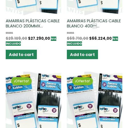
AMARRAS PLÁSTICAS CABLE
AMARRAS PLÁSTICAS CABLE
BLANCO 200MMX...
BLANCO 400...
Rated
$
29.109,00
$
27.290,00
Rated
$
69.710,00
$
66.224,00
IVA
IVA
0
0
INCLUIDO
INCLUIDO
out
out
of
of
5
5
Add to cart
Add to cart
¡Oferta!
¡Oferta!