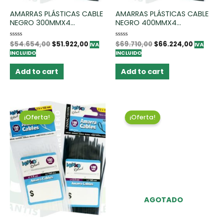
AMARRAS PLÁSTICAS CABLE
AMARRAS PLÁSTICAS CABLE
NEGRO 300MMX4...
NEGRO 400MMX4...
Rated
$
54.654,00
$
51.922,00
Rated
$
69.710,00
$
66.224,00
IVA
IVA
0
0
INCLUIDO
INCLUIDO
out
out
of
of
5
5
Add to cart
Add to cart
¡Oferta!
¡Oferta!
AGOTADO