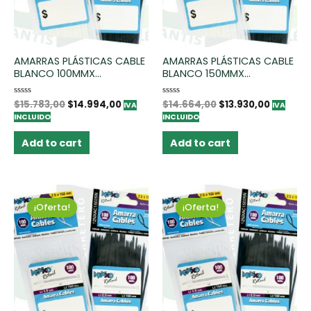
AMARRAS PLÁSTICAS CABLE
AMARRAS PLÁSTICAS CABLE
BLANCO 100MMX...
BLANCO 150MMX...
Rated
$
15.783,00
$
14.994,00
Rated
$
14.664,00
$
13.930,00
IVA
IVA
0
0
INCLUIDO
INCLUIDO
out
out
of
of
5
5
Add to cart
Add to cart
¡Oferta!
¡Oferta!