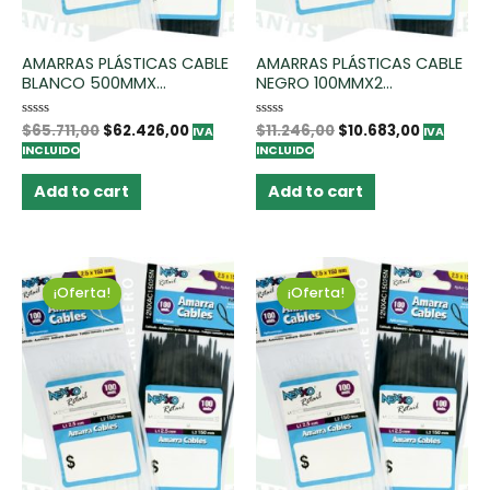
AMARRAS PLÁSTICAS CABLE
AMARRAS PLÁSTICAS CABLE
BLANCO 500MMX...
NEGRO 100MMX2...
Rated
$
65.711,00
$
62.426,00
Rated
$
11.246,00
$
10.683,00
IVA
IVA
0
0
INCLUIDO
INCLUIDO
out
out
of
of
5
5
Add to cart
Add to cart
¡Oferta!
¡Oferta!