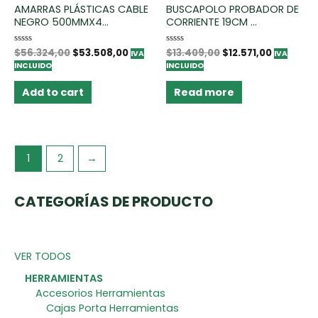
AMARRAS PLÁSTICAS CABLE
BUSCAPOLO PROBADOR DE
NEGRO 500MMX4...
CORRIENTE 19CM ...
Rated
$
56.324,00
$
53.508,00
Rated
$
13.409,00
$
12.571,00
IVA
IVA
0
0
INCLUIDO
INCLUIDO
out
out
of
of
5
5
Add to cart
Read more
1
2
→
CATEGORÍAS DE PRODUCTO
VER TODOS
HERRAMIENTAS
Accesorios Herramientas
Cajas Porta Herramientas