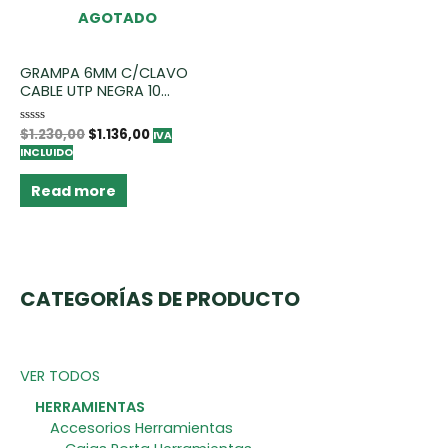
AGOTADO
GRAMPA 6MM C/CLAVO
CABLE UTP NEGRA 10...
Rated
$
1.230,00
$
1.136,00
IVA
0
INCLUIDO
out
of
5
Read more
CATEGORÍAS DE PRODUCTO
VER TODOS
HERRAMIENTAS
Accesorios Herramientas