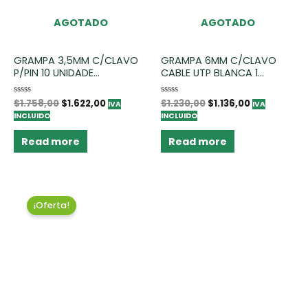
AGOTADO
AGOTADO
GRAMPA 3,5MM C/CLAVO
GRAMPA 6MM C/CLAVO
P/PIN 10 UNIDADE...
CABLE UTP BLANCA 1...
Rated
$
1.758,00
$
1.622,00
Rated
$
1.230,00
$
1.136,00
IVA
IVA
0
0
INCLUIDO
INCLUIDO
out
out
of
of
5
5
Read more
Read more
¡Oferta!