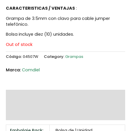
CARACTERISTICAS / VENTAJAS
:
Grampa de 3.5mm con clavo para cable jumper
telefónico.
Bolsa incluye diez (10) unidades.
Out of stock
Código:
04507W
Category:
Grampas
Comdiel
Additional information
Marca
Reviews (0)
Embalaje Pack:
Bolsa de 1 Unidad