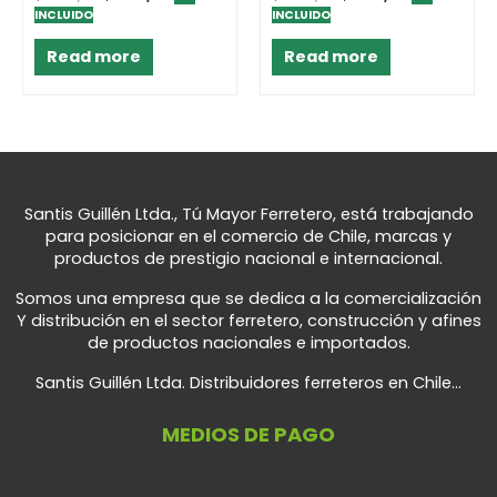
0
0
INCLUIDO
INCLUIDO
out
out
of
of
5
5
Read more
Read more
Santis Guillén Ltda., Tú Mayor Ferretero, está trabajando
para posicionar en el comercio de Chile, marcas y
productos de prestigio nacional e internacional.
Somos una empresa que se dedica a la comercialización
Y distribución en el sector ferretero, construcción y afines
de productos nacionales e importados.
Santis Guillén Ltda. Distribuidores ferreteros en Chile...
MEDIOS DE PAGO