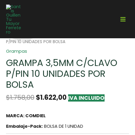
¡Oferta!
Home
/
Electricidad
/
Grampas
/ GRAMPA 3,5MM C/CLAVO
P/PIN 10 UNIDADES POR BOLSA
Grampas
GRAMPA 3,5MM C/CLAVO
P/PIN 10 UNIDADES POR
BOLSA
$
1.758,00
$
1.622,00
IVA INCLUIDO
MARCA: COMDIEL
Embalaje-Pack:
BOLSA DE 1 UNIDAD