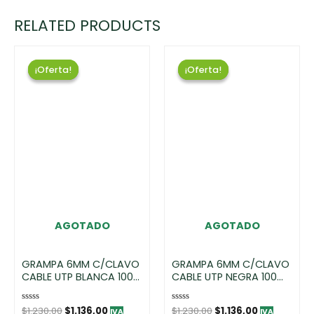
RELATED PRODUCTS
¡Oferta!
¡Oferta!
¡Oferta!
¡Oferta!
AGOTADO
AGOTADO
GRAMPA 6MM C/CLAVO
GRAMPA 6MM C/CLAVO
CABLE UTP BLANCA 100
CABLE UTP NEGRA 100
UNIDADES POR BOLSA
UNIDADES POR BOLSA
Rated
$
1.230,00
$
1.136,00
Rated
$
1.230,00
$
1.136,00
IVA
IVA