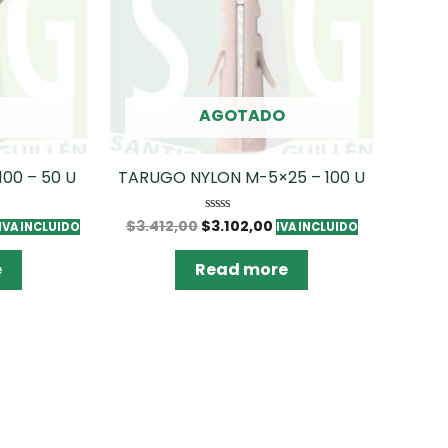
AGOTADO
00 – 50 U
TARUGO NYLON M-5×25 – 100 U
$
3.412,00
$
3.102,00
Rated
IVA INCLUIDO
IVA INCLUIDO
0
out
of
e
Read more
5