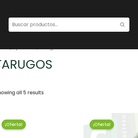
ome
/
Fijaciones
/ Tarugos
TARUGOS
owing all 5 results
¡Oferta!
¡Oferta!