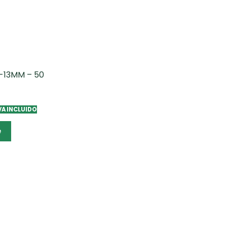
-13MM – 50
VA INCLUIDO
e