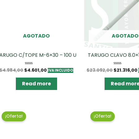
AGOTADO
AGOTADO
ARUGO C/TOPE M-6×30 – 100 U
TARUGO CLAVO 8.0×1
$
4.984,00
$
4.601,00
$
23.092,00
$
21.316,00
Rated
Rated
IVA INCLUIDO
0
0
out
out
of
of
Read more
Read mor
5
5
¡Oferta!
¡Oferta!