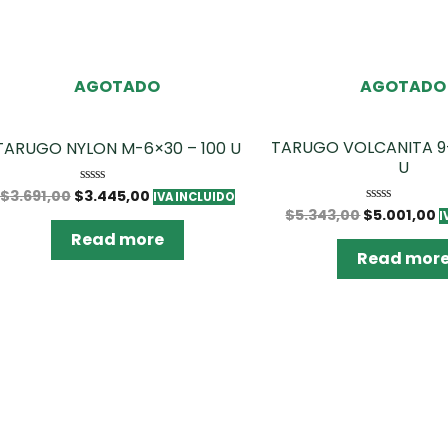
AGOTADO
AGOTADO
TARUGO VOLCANITA 9
TARUGO NYLON M-6×30 – 100 U
U
$
3.691,00
$
3.445,00
Rated
IVA INCLUIDO
0
$
5.343,00
$
5.001,00
Rated
I
out
0
of
Read more
out
5
of
Read mor
5