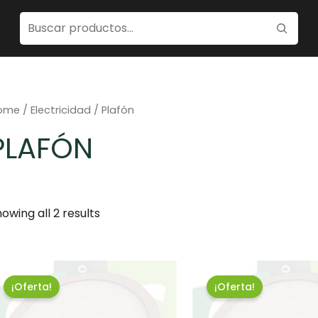
ome
/
Electricidad
/ Plafón
PLAFÓN
owing all 2 results
¡Oferta!
¡Oferta!