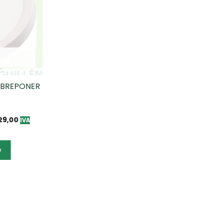
OBREPONER
K
29,00
IVA
e