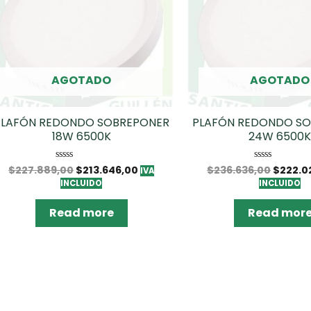
AGOTADO
AGOTADO
PLAFÓN REDONDO SOBREPONER
PLAFÓN REDONDO S
18W 6500K
24W 6500
$
227.889,00
$
213.646,00
$
236.636,00
$
222.0
Rated
Rated
IVA
0
0
INCLUIDO
INCLUIDO
out
out
of
of
5
5
Read more
Read mor