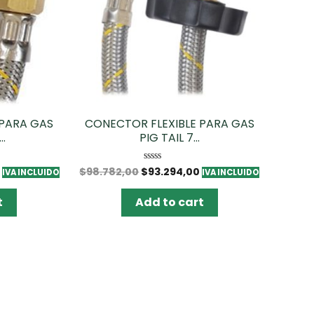
 PARA GAS
CONECTOR FLEXIBLE PARA GAS
..
PIG TAIL 7...
0
$
98.782,00
$
93.294,00
Rated
IVA INCLUIDO
IVA INCLUIDO
0
out
of
t
Add to cart
5