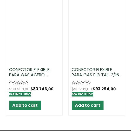
CONECTOR FLEXIBLE
CONECTOR FLEXIBLE
PARA GAS ACERO
PARA GAS PIG TAIL 7/16
INOXIDABLE 1/2 HI X 3/8
UNS X 7/8 IZQ- ACERO
HI IZQ-10UND.
INOXIDABLE 60 CM –
Rated
$
88.980,00
$
83.746,00
Rated
$
98.782,00
$
93.294,00
45KG-10UND
0
0
IVA INCLUIDO
IVA INCLUIDO
out
out
of
of
5
5
Add to cart
Add to cart