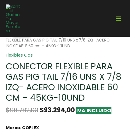
¡Oferta!
Home
/
Gasfitería
/
Flexibles
/
Flexibles Gas
/ CONECTOR
FLEXIBLE PARA GAS PIG TAIL 7/16 UNS x 7/8 IZQ- ACERO
INOXIDABLE 60 cm – 45KG-10UND
Flexibles Gas
CONECTOR FLEXIBLE PARA
GAS PIG TAIL 7/16 UNS X 7/8
IZQ- ACERO INOXIDABLE 60
CM – 45KG-10UND
$
98.782,00
$
93.294,00
IVA INCLUIDO
Marca: COFLEX