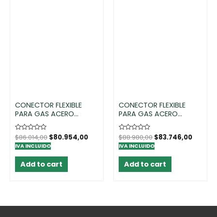
CONECTOR FLEXIBLE
CONECTOR FLEXIBLE
PARA GAS ACERO
PARA GAS ACERO
INOXIDABLE 3/8″ HI X 1/2″
INOXIDABLE 1/2 HI X 3/8
HI 100 CM-10UND
HI IZQ-10UND.
Rated
$
86.014,00
$
80.954,00
Rated
$
88.980,00
$
83.746,00
0
0
IVA INCLUIDO
IVA INCLUIDO
out
out
of
of
5
5
Add to cart
Add to cart