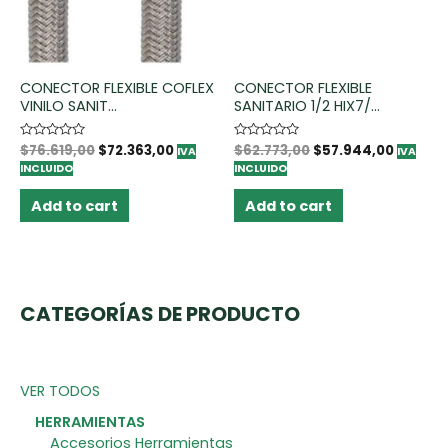
CONECTOR FLEXIBLE COFLEX
CONECTOR FLEXIBLE
VINILO SANIT...
SANITARIO 1/2 HIX7/...
Rated
$
76.619,00
$
72.363,00
Rated
$
62.773,00
$
57.944,00
IVA
IVA
0
0
INCLUIDO
INCLUIDO
out
out
of
of
5
5
Add to cart
Add to cart
CATEGORÍAS DE PRODUCTO
VER TODOS
HERRAMIENTAS
Accesorios Herramientas