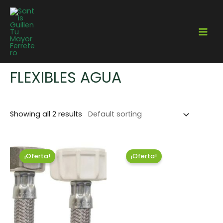
Home
/
Gasfitería
/
Flexibles
/ Flexibles Agua
FLEXIBLES AGUA
Showing all 2 results
¡Oferta!
¡Oferta!