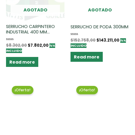
AGOTADO
AGOTADO
SERRUCHO CARPINTERO
SERRUCHO DE PODA 300MM
INDUSTRIAL 400 MM...
Rated
$
152.758,00
$
143.211,00
IVA
0
Rated
$
8.302,00
$
7.802,00
IVA
INCLUIDO
out
0
of
INCLUIDO
out
5
of
Read more
5
Read more
¡Oferta!
¡Oferta!