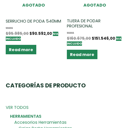
AGOTADO
AGOTADO
TIJERA DE PODAR
SERRUCHO DE PODA 540MM
PROFESIONAL
Rated
$
95.985,00
$
90.592,00
IVA
0
Rated
$
160.675,00
$
151.546,00
INCLUIDO
IVA
out
0
of
INCLUIDO
out
5
of
Read more
5
Read more
CATEGORÍAS DE PRODUCTO
VER TODOS
HERRAMIENTAS
Accesorios Herramientas