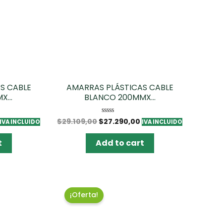
S CABLE
AMARRAS PLÁSTICAS CABLE
...
BLANCO 200MMX...
$
29.109,00
$
27.290,00
Rated
IVA INCLUIDO
IVA INCLUIDO
0
out
of
t
Add to cart
5
¡Oferta!