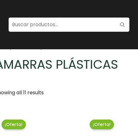
ome
/
Electricidad
/ Amarras Plásticas
AMARRAS PLÁSTICAS
owing all 11 results
¡Oferta!
¡Oferta!