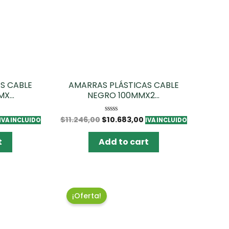
S CABLE
AMARRAS PLÁSTICAS CABLE
X...
NEGRO 100MMX2...
$
11.246,00
$
10.683,00
Rated
IVA INCLUIDO
IVA INCLUIDO
0
out
of
t
Add to cart
5
¡Oferta!