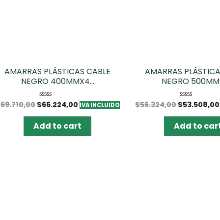
AMARRAS PLÁSTICAS CABLE
AMARRAS PLÁSTICA
NEGRO 400MMX4...
NEGRO 500MMX
$
69.710,00
$
66.224,00
$
56.324,00
$
53.508,00
Rated
Rated
IVA INCLUIDO
0
0
out
out
of
of
Add to cart
Add to car
5
5