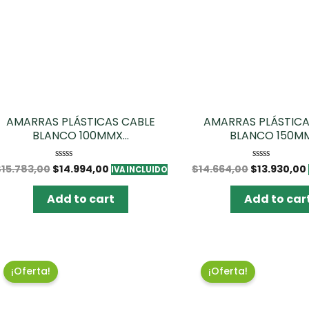
AMARRAS PLÁSTICAS CABLE
AMARRAS PLÁSTICA
BLANCO 100MMX...
BLANCO 150MMX
$
15.783,00
$
14.994,00
$
14.664,00
$
13.930,00
Rated
Rated
IVA INCLUIDO
0
0
out
out
of
of
Add to cart
Add to car
5
5
¡Oferta!
¡Oferta!