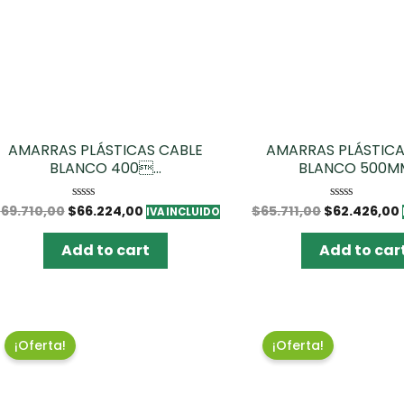
AMARRAS PLÁSTICAS CABLE
AMARRAS PLÁSTICA
BLANCO 400...
BLANCO 500MM
$
69.710,00
$
66.224,00
$
65.711,00
$
62.426,00
Rated
Rated
IVA INCLUIDO
0
0
out
out
of
of
Add to cart
Add to car
5
5
¡Oferta!
¡Oferta!