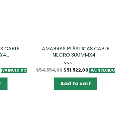
S CABLE
AMARRAS PLÁSTICAS CABLE
4...
NEGRO 300MMX4...
$
54.654,00
$
51.922,00
Rated
IVA INCLUIDO
IVA INCLUIDO
0
out
of
t
Add to cart
5