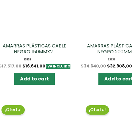
AMARRAS PLÁSTICAS CABLE
AMARRAS PLÁSTICA
NEGRO 150MMX2...
NEGRO 200MMX
$
17.517,00
$
16.641,00
$
34.640,00
$
32.908,00
Rated
Rated
IVA INCLUIDO
0
0
out
out
of
of
Add to cart
Add to car
5
5
¡Oferta!
¡Oferta!