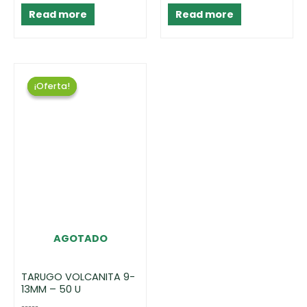
5
5
Read more
Read more
¡Oferta!
¡Oferta!
AGOTADO
TARUGO VOLCANITA 9-
13MM – 50 U