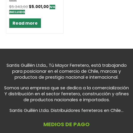
Rated
$
5.343,00
$
5.001,00
IVA
0
INCLUIDO
out
of
5
Read more
Santis Guillén Ltda., Tú Mayor Ferretero, está trabajando
para posicionar en el comercio de Chile, marcas y
productos de prestigio nacional e internacional.
Somos una empresa que se dedica a la comercialización
Y distribución en el sector ferretero, construcción y afines
de productos nacionales e importados.
Santis Guillén Ltda. Distribuidores ferreteros en Chile...
MEDIOS DE PAGO