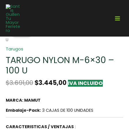
¡Oferta!
Home
/
Fijaciones
/
Tarugos
/ TARUGO NYLON M-6×30 – 100
U
Tarugos
TARUGO NYLON M-6×30 –
100 U
$
3.691,00
$
3.445,00
IVA INCLUIDO
MARCA: MAMUT
Embalaje-Pack:
3 CAJAS DE 100 UNIDADES
CARACTERISTICAS / VENTAJAS
: