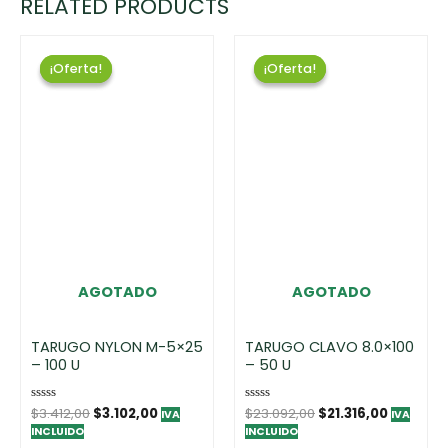
RELATED PRODUCTS
¡Oferta!
¡Oferta!
¡Oferta!
¡Oferta!
AGOTADO
AGOTADO
TARUGO NYLON M-5×25
TARUGO CLAVO 8.0×100
– 100 U
– 50 U
Rated
$
3.412,00
$
3.102,00
Rated
$
23.092,00
$
21.316,00
IVA
IVA
0
0
INCLUIDO
INCLUIDO
out
out
of
of