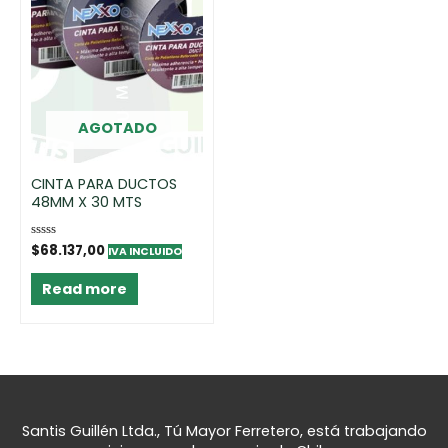
AGOTADO
CINTA PARA DUCTOS
48MM X 30 MTS
Rated
$
68.137,00
IVA INCLUIDO
0
out
of
Read more
5
Santis Guillén Ltda., Tú Mayor Ferretero, está trabajando