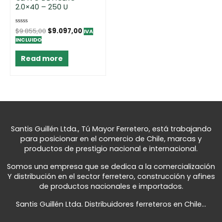
2.0×40 – 250 U
Rated
$
9.855,00
$
9.097,00
IVA
0
INCLUIDO
out
of
5
Read more
Santis Guillén Ltda., Tú Mayor Ferretero, está trabajando
para posicionar en el comercio de Chile, marcas y
productos de prestigio nacional e internacional.
Somos una empresa que se dedica a la comercialización
Y distribución en el sector ferretero, construcción y afines
de productos nacionales e importados.
Santis Guillén Ltda. Distribuidores ferreteros en Chile...