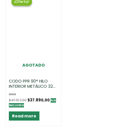
¡Oferta!
¡Oferta!
AGOTADO
CODO PPR 90° HILO
INTERIOR METÁLICO 32
MM X 3/4″
Rated
$
41.157,00
$
37.890,00
IVA
0
INCLUIDO
out
of
5
Read more