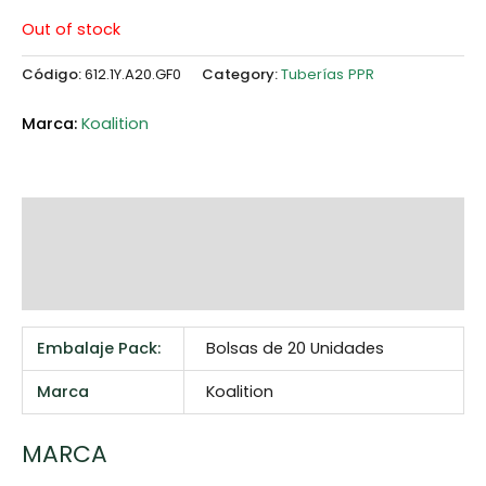
Out of stock
Código:
612.1Y.A20.GF0
Category:
Tuberías PPR
Koalition
Additional information
Marca
Reviews (0)
Embalaje Pack:
Bolsas de 20 Unidades
Marca
Koalition
MARCA