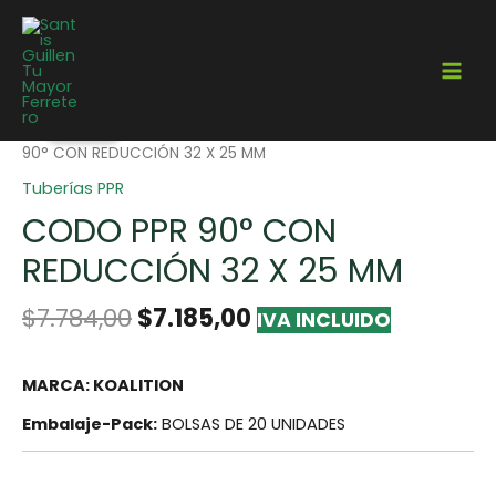
¡Oferta!
Home
/
Gasfitería
/
Tuberías
/
Tuberías PPR
/ CODO PPR
90° CON REDUCCIÓN 32 X 25 MM
Tuberías PPR
CODO PPR 90° CON
REDUCCIÓN 32 X 25 MM
$
7.784,00
$
7.185,00
IVA INCLUIDO
MARCA: KOALITION
Embalaje-Pack:
BOLSAS DE 20 UNIDADES