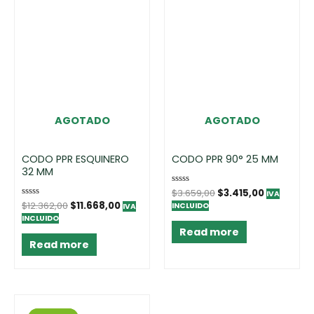
AGOTADO
AGOTADO
CODO PPR ESQUINERO
CODO PPR 90° 25 MM
32 MM
Rated
$
3.659,00
$
3.415,00
IVA
0
Rated
$
12.362,00
$
11.668,00
INCLUIDO
IVA
out
0
of
INCLUIDO
out
5
of
Read more
5
Read more