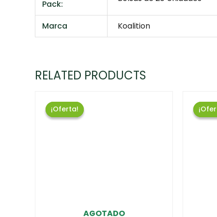
Pack:
Marca
Koalition
RELATED PRODUCTS
¡Oferta!
¡Oferta!
¡Ofer
¡Ofer
AGOTADO