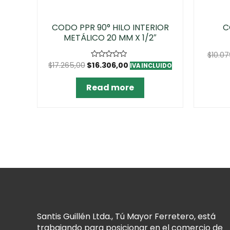
CODO PPR 90° HILO INTERIOR
C
METÁLICO 20 MM X 1/2″
$
10.07
$
17.265,00
$
16.306,00
Rated
IVA INCLUIDO
0
out
of
Read more
5
Santis Guillén Ltda., Tú Mayor Ferretero, está
trabajando para posicionar en el comercio de