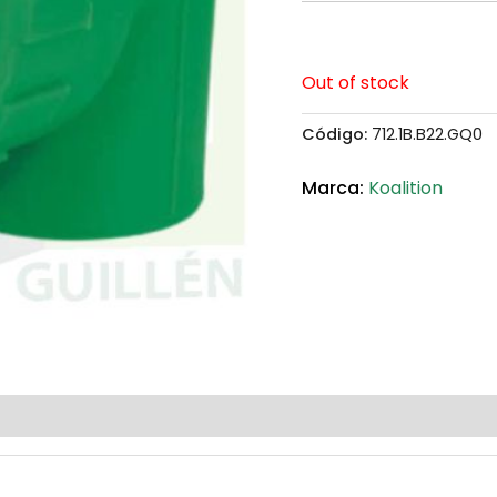
Out of stock
Código:
712.1B.B22.GQ0
Koalition
(0)