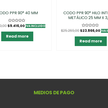
ODO PPR 90° 40 MM
CODO PPR 90° HILO INT
METÁLICO 25 MM X 3
9,00
$
9.416,00
Rated
IVA INCLUIDO
0
$
25.269,00
$
23.866,00
Rated
IVA 
out
0
of
Read more
out
5
of
Read more
5
MEDIOS DE PAGO