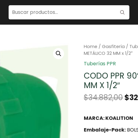
Home
/
Gasfitería
/
Tub
METÁLICO 32 MM x 1/2″
Tuberías PPR
CODO PPR 90°
MM X 1/2″
$
34.882,00
$
32
MARCA: KOALITION
Embalaje-Pack:
BOLS