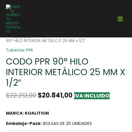
¡Oferta!
Home
/
Gasfitería
/
Tuberías
/
Tuberías PPR
/ CODO PPR
90° HILO INTERIOR METÁLICO 25 MM x 1/2″
Tuberías PPR
CODO PPR 90° HILO
INTERIOR METÁLICO 25 MM X
1/2″
$
22.212,00
$
20.841,00
IVA INCLUIDO
MARCA: KOALITION
Embalaje-Pack:
BOLSAS DE 20 UNIDADES