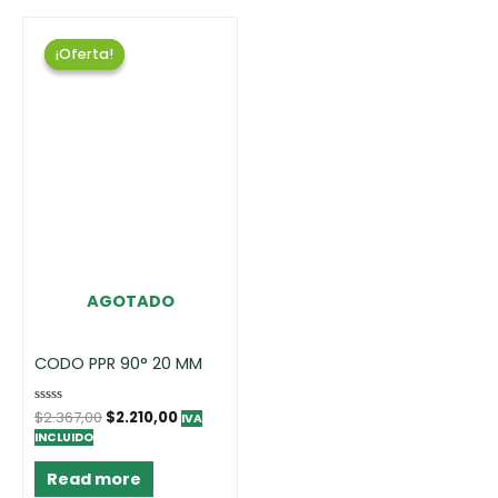
¡Oferta!
¡Oferta!
AGOTADO
CODO PPR 90° 20 MM
Rated
$
2.367,00
$
2.210,00
IVA
0
INCLUIDO
out
of
5
Read more