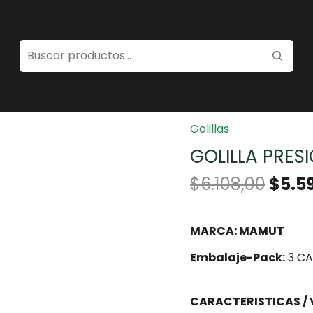
Home
/
Fijaciones
/
Goli
Golillas
GOLILLA PRESI
$
6.108,00
$
5.5
MARCA: MAMUT
Embalaje-Pack:
3 CA
CARACTERISTICAS /