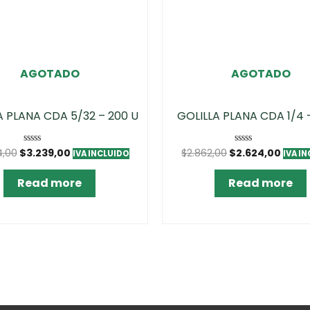
AGOTADO
AGOTADO
A PLANA CDA 5/32 – 200 U
GOLILLA PLANA CDA 1/4 –
4,00
$
3.239,00
$
2.862,00
$
2.624,00
Rated
Rated
IVA INCLUIDO
IVA I
0
0
out
out
of
of
Read more
Read more
5
5