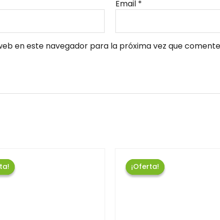
Email
*
web en este navegador para la próxima vez que comente
ta!
ta!
¡Oferta!
¡Oferta!