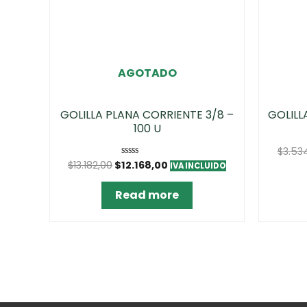
AGOTADO
GOLILLA PLANA CORRIENTE 3/8 –
GOLILL
100 U
$
3.53
$
13.182,00
$
12.168,00
Rated
IVA INCLUIDO
0
out
of
Read more
5