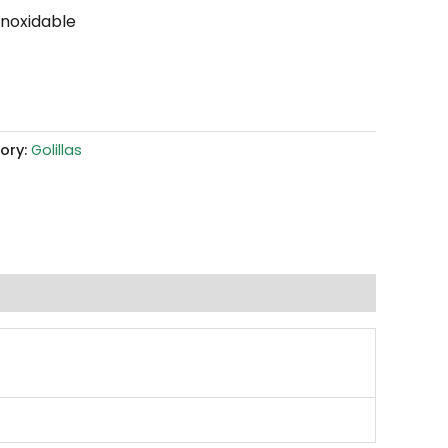
Inoxidable
ory:
Golillas