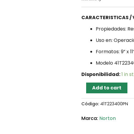
CARACTERISTICAS /
Propiedades: Re
Uso en: Operac
Formatos: 9” x 11
Modelo 41T223
Disponibilidad:
1 in s
Add to cart
Código:
41T223400PN
Norton