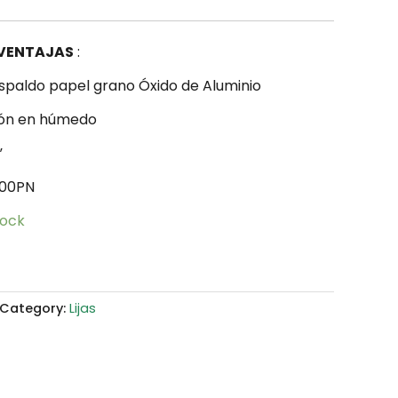
 VENTAJAS
:
spaldo papel grano Óxido de Aluminio
ión en húmedo
”
400PN
tock
Category:
Lijas