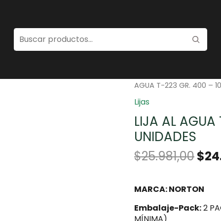
Home
/
Pinturas
/
Herra
AGUA T-223 GR. 400 – 1
Lijas
LIJA AL AGUA 
UNIDADES
$
25.981,00
$
24
MARCA: NORTON
Embalaje-Pack:
2 PA
MÍNIMA)