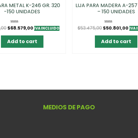
ARA METAL K-246 GR. 320
LIJA PARA MADERA A-257 
-150 UNIDADES
– 150 UNIDADES
,00
$
68.579,00
$
53.475,00
$
50.801,00
Rated
Rated
IVA INCLUIDO
IVA 
0
0
out
out
of
of
Add to cart
Add to cart
5
5
MEDIOS DE PAGO