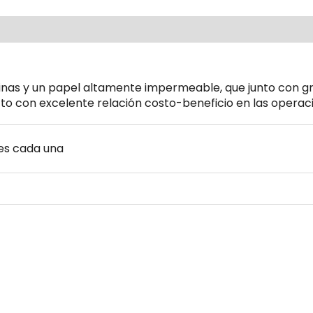
ca
Reviews (0)
sinas y un papel altamente
impermeable, que junto con gra
cto con excelente relación
costo-beneficio en las operac
es cada una