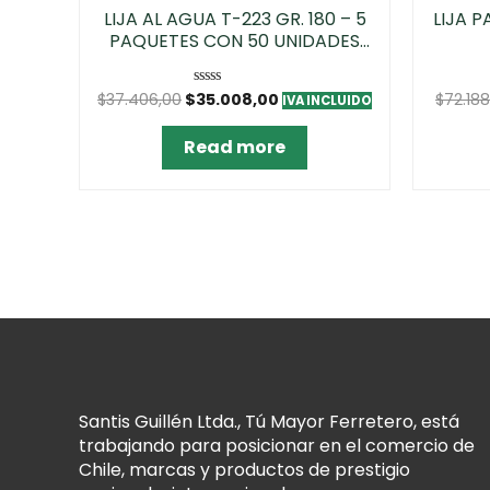
LIJA AL AGUA T-223 GR. 180 – 5
LIJA P
PAQUETES CON 50 UNIDADES
CADA UNA
$
37.406,00
$
35.008,00
$
72.188
Rated
IVA INCLUIDO
0
out
of
Read more
5
Santis Guillén Ltda., Tú Mayor Ferretero, está
trabajando para posicionar en el comercio de
Chile, marcas y productos de prestigio