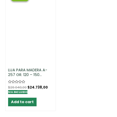
LIJA PARA MADERA A-
257 GR. 120 – 150
UNIDADES
Rated
$
26.040,00
$
24.738,00
0
IVA INCLUIDO
out
of
5
Add to cart