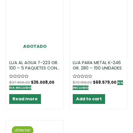
AGOTADO
LIJA AL AGUA T-223 GR.
LIJA PARA METAL K-246
100 – 5 PAQUETES CON
GR. 280 – 150 UNIDADES
50 UNIDADES CADA UNA
Rated
$
37.406,00
$
35.008,00
Rated
$
72.188,00
$
68.579,00
IVA
0
0
IVA INCLUIDO
INCLUIDO
out
out
of
of
5
5
Read more
Add to cart
¡Oferta!
¡Oferta!