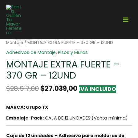
¡Oferta!
Home
/
Adhesivos y Selladores
/
Adhesivos
/
Adhesivos de
Montaje
/ MONTAJE EXTRA FUERTE – 370 GR – 12UND
Adhesivos de Montaje
,
Pisos y Muros
MONTAJE EXTRA FUERTE –
370 GR – 12UND
$
28.917,00
$
27.039,00
IVA INCLUIDO
MARCA: Grupo TX
Embalaje-Pack:
CAJA DE 12 UNIDADES (Venta mínima)
Caja de 12 unidades – Adhesivo para molduras de