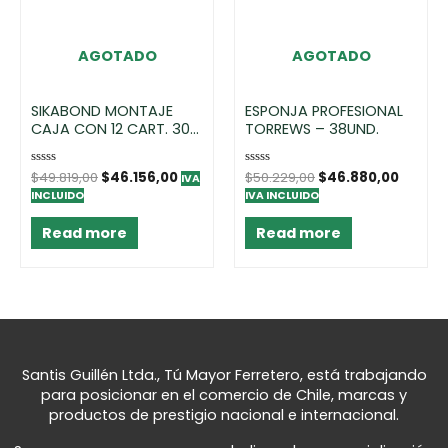
AGOTADO
AGOTADO
SIKABOND MONTAJE
ESPONJA PROFESIONAL
CAJA CON 12 CART. 300
TORREWS – 38UND.
ML
Rated
$
49.819,00
$
46.156,00
Rated
$
50.229,00
$
46.880,00
IVA
0
0
INCLUIDO
IVA INCLUIDO
out
out
of
of
5
5
Read more
Read more
Santis Guillén Ltda., Tú Mayor Ferretero, está trabajando
para posicionar en el comercio de Chile, marcas y
productos de prestigio nacional e internacional.