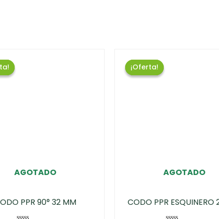
ta!
ta!
¡Oferta!
¡Oferta!
AGOTADO
AGOTADO
ODO PPR 90° 32 MM
CODO PPR ESQUINERO 