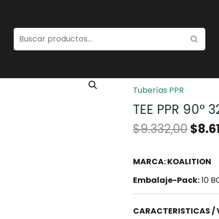
Home
/
Gasfitería
/
Tub
Tuberías PPR
TEE PPR 90° 
$
9.332,00
$
8.6
MARCA: KOALITION
Embalaje-Pack:
10 B
CARACTERISTICAS /