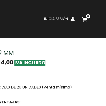
INICIA SESIÓN
erías
/
Tuberías PPR
/ TEE PPR 90° 32 MM
32 MM
14,00
IVA INCLUIDO
OLSAS DE 20 UNIDADES (Venta mínima)
 VENTAJAS
: