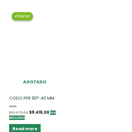
¡Oferta!
¡Oferta!
AGOTADO
CODO PPR 90° 40 MM
Rated
$
10.079,00
$
9.416,00
IVA
0
INCLUIDO
out
of
5
Read more