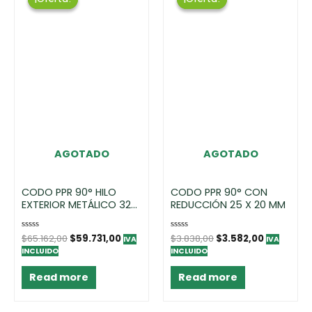
AGOTADO
AGOTADO
CODO PPR 90° HILO
CODO PPR 90° CON
EXTERIOR METÁLICO 32
REDUCCIÓN 25 X 20 MM
MM X 3/4″
Rated
$
65.162,00
$
59.731,00
Rated
$
3.838,00
$
3.582,00
IVA
IVA
0
0
INCLUIDO
INCLUIDO
out
out
of
of
5
5
Read more
Read more