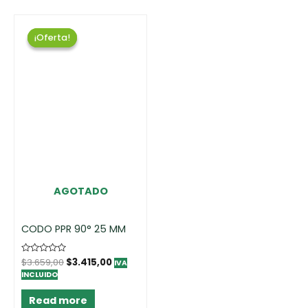
¡Oferta!
¡Oferta!
AGOTADO
CODO PPR 90° 25 MM
Rated
$
3.659,00
$
3.415,00
IVA
0
INCLUIDO
out
of
5
Read more