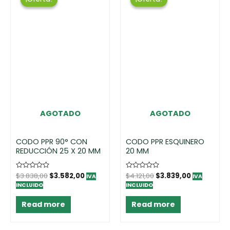
AGOTADO
AGOTADO
CODO PPR 90° CON
CODO PPR ESQUINERO
REDUCCIÓN 25 X 20 MM
20 MM
Rated
$
3.838,00
$
3.582,00
Rated
$
4.121,00
$
3.839,00
IVA
IVA
0
0
INCLUIDO
INCLUIDO
out
out
of
of
5
5
Read more
Read more