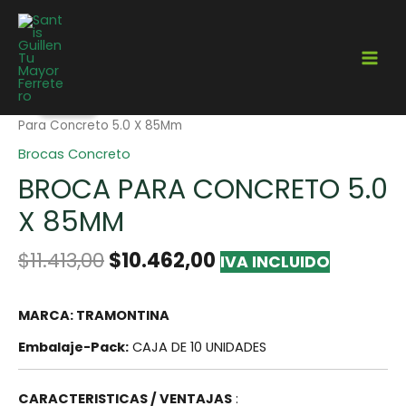
¡Oferta!
Home
/
Herramientas
/
Brocas
/
Brocas Concreto
/ Broca
Para Concreto 5.0 X 85Mm
Brocas Concreto
BROCA PARA CONCRETO 5.0
X 85MM
$
11.413,00
$
10.462,00
IVA INCLUIDO
MARCA: TRAMONTINA
Embalaje-Pack:
CAJA DE 10 UNIDADES
CARACTERISTICAS / VENTAJAS
: