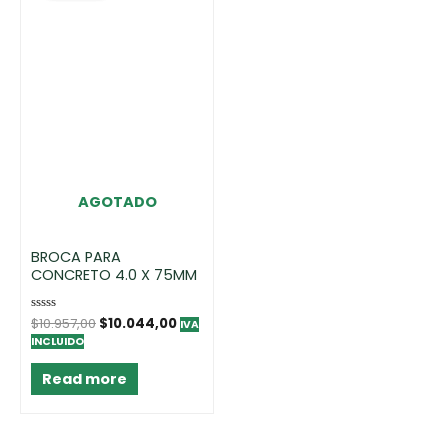
AGOTADO
BROCA PARA
CONCRETO 4.0 X 75MM
Rated
$
10.957,00
$
10.044,00
IVA
0
INCLUIDO
out
of
5
Read more