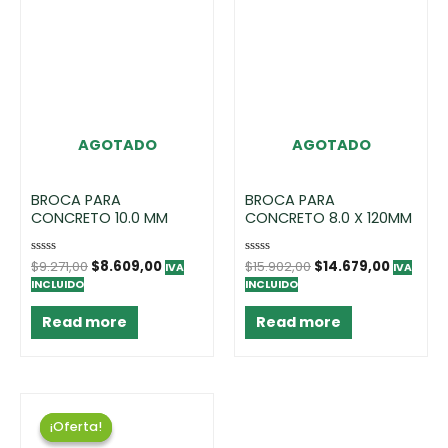
AGOTADO
AGOTADO
BROCA PARA
BROCA PARA
CONCRETO 10.0 MM
CONCRETO 8.0 X 120MM
Rated
$
9.271,00
$
8.609,00
Rated
$
15.902,00
$
14.679,00
IVA
IVA
0
0
INCLUIDO
INCLUIDO
out
out
of
of
5
5
Read more
Read more
¡Oferta!
¡Oferta!