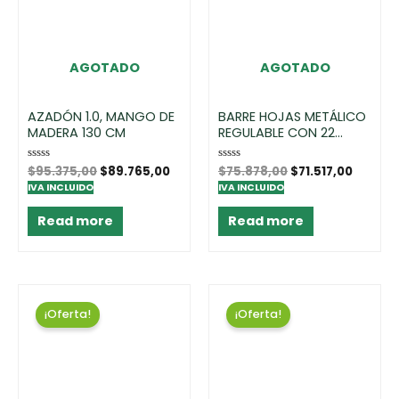
AGOTADO
AGOTADO
AZADÓN 1.0, MANGO DE
BARRE HOJAS METÁLICO
MADERA 130 CM
REGULABLE CON 22...
Rated
$
95.375,00
$
89.765,00
Rated
$
75.878,00
$
71.517,00
0
0
IVA INCLUIDO
IVA INCLUIDO
out
out
of
of
5
5
Read more
Read more
¡Oferta!
¡Oferta!