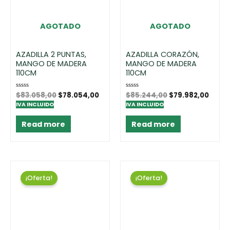
AGOTADO
AGOTADO
AZADILLA 2 PUNTAS,
AZADILLA CORAZÓN,
MANGO DE MADERA
MANGO DE MADERA
110CM
110CM
Rated
$
83.058,00
$
78.054,00
Rated
$
85.244,00
$
79.982,00
0
0
IVA INCLUIDO
IVA INCLUIDO
out
out
of
of
5
5
Read more
Read more
¡Oferta!
¡Oferta!