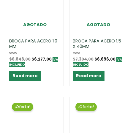
AGOTADO
AGOTADO
BROCA PARA ACERO 1.0
BROCA PARA ACERO 1.5
MM
X 40MM
Rated
$
6.848,00
$
6.277,00
Rated
$
7.304,00
$
6.696,00
IVA
IVA
0
0
INCLUIDO
INCLUIDO
out
out
of
of
5
5
Read more
Read more
¡Oferta!
¡Oferta!