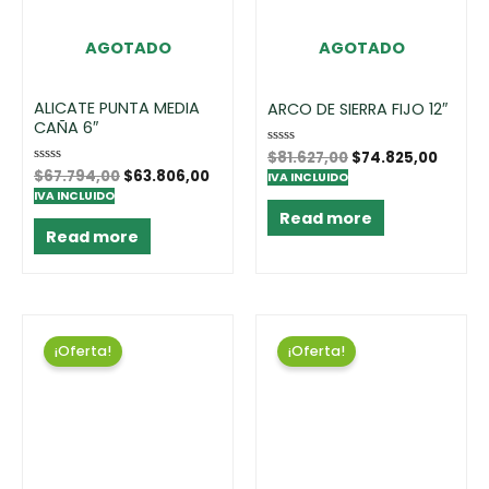
AGOTADO
AGOTADO
ALICATE PUNTA MEDIA
ARCO DE SIERRA FIJO 12″
CAÑA 6″
Rated
$
81.627,00
$
74.825,00
0
Rated
$
67.794,00
$
63.806,00
IVA INCLUIDO
out
0
of
IVA INCLUIDO
out
5
of
Read more
5
Read more
¡Oferta!
¡Oferta!