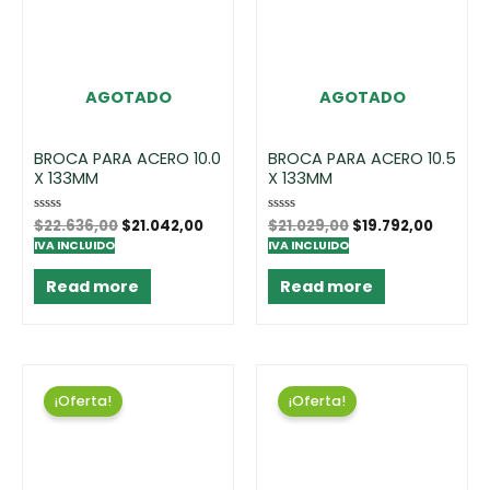
AGOTADO
AGOTADO
BROCA PARA ACERO 10.0
BROCA PARA ACERO 10.5
X 133MM
X 133MM
Rated
$
22.636,00
$
21.042,00
Rated
$
21.029,00
$
19.792,00
0
0
IVA INCLUIDO
IVA INCLUIDO
out
out
of
of
5
5
Read more
Read more
¡Oferta!
¡Oferta!