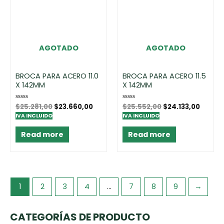
AGOTADO
AGOTADO
BROCA PARA ACERO 11.0
BROCA PARA ACERO 11.5
X 142MM
X 142MM
Rated
$
25.281,00
$
23.660,00
Rated
$
25.552,00
$
24.133,00
0
0
IVA INCLUIDO
IVA INCLUIDO
out
out
of
of
5
5
Read more
Read more
1
2
3
4
…
7
8
9
→
CATEGORÍAS DE PRODUCTO