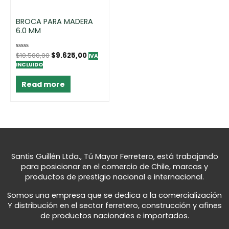
BROCA PARA MADERA
6.0 MM
Rated
$
10.500,00
$
9.625,00
IVA
0
INCLUIDO
out
of
5
Read more
Santis Guillén Ltda., Tú Mayor Ferretero, está trabajando
para posicionar en el comercio de Chile, marcas y
productos de prestigio nacional e internacional.
Somos una empresa que se dedica a la comercialización
Y distribución en el sector ferretero, construcción y afines
de productos nacionales e importados.