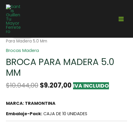
¡Oferta!
Home
/
Herramientas
/
Brocas
/
Brocas Madera
/ Broca
Para Madera 5.0 Mm
Brocas Madera
BROCA PARA MADERA 5.0
MM
$
10.044,00
$
9.207,00
IVA INCLUIDO
MARCA: TRAMONTINA
Embalaje-Pack:
CAJA DE 10 UNIDADES