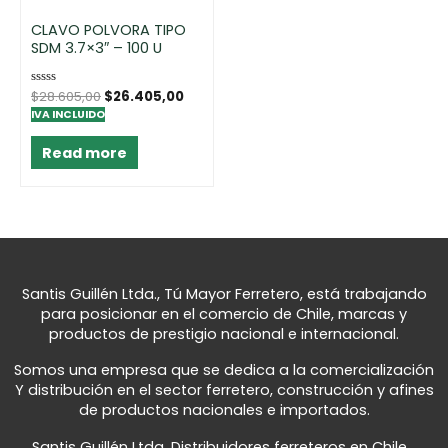
CLAVO POLVORA TIPO
SDM 3.7×3″ – 100 U
Rated
$
28.605,00
$
26.405,00
0
IVA INCLUIDO
out
of
5
Read more
Santis Guillén Ltda., Tú Mayor Ferretero, está trabajando
para posicionar en el comercio de Chile, marcas y
productos de prestigio nacional e internacional.
Somos una empresa que se dedica a la comercialización
Y distribución en el sector ferretero, construcción y afines
de productos nacionales e importados.
Santis Guillén Ltda. Distribuidores ferreteros en Chile...