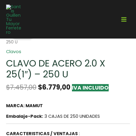
¡Oferta!
Home
/
Fijaciones
/
Clavos
/ CLAVO DE ACERO 2.0 x 25(1″) –
250 U
Clavos
CLAVO DE ACERO 2.0 X
25(1″) – 250 U
$
7.457,00
$
6.779,00
IVA INCLUIDO
MARCA: MAMUT
Embalaje-Pack:
3 CAJAS DE 250 UNIDADES
CARACTERISTICAS / VENTAJAS
: