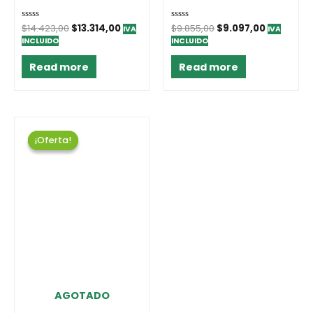
Rated
$
14.423,00
$
13.314,00
Rated
$
9.855,00
$
9.097,00
IVA
IVA
0
0
INCLUIDO
INCLUIDO
out
out
of
of
5
5
Read more
Read more
¡Oferta!
¡Oferta!
AGOTADO