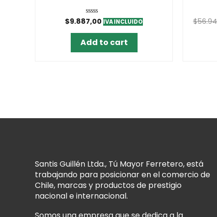
$
9.887,00
$
56.94
Rated
IVA INCLUIDO
0
out
of
Add to cart
5
Santis Guillén Ltda., Tú Mayor Ferretero, está
trabajando para posicionar en el comercio de
Chile, marcas y productos de prestigio
nacional e internacional.
Somos una empresa que se dedica a la