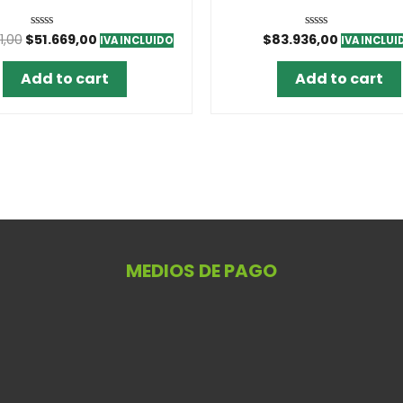
X 9M )
1,00
$
51.669,00
$
83.936,00
Rated
Rated
IVA INCLUIDO
IVA INCLUI
0
0
out
out
of
of
Add to cart
Add to cart
5
5
MEDIOS DE PAGO