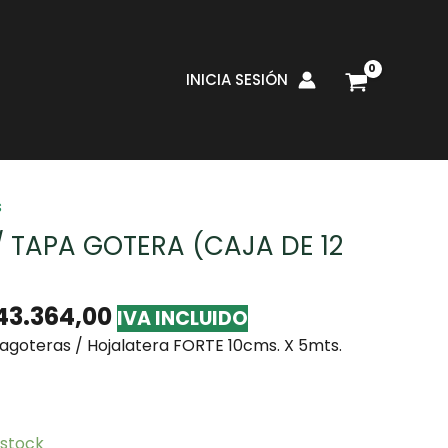
INICIA SESIÓN
ladores
/ Hojalatera / Tapa gotera (Caja de 12
s
 TAPA GOTERA (CAJA DE 12
43.364,00
IVA INCLUIDO
agoteras / Hojalatera FORTE 10cms. X 5mts.
 stock