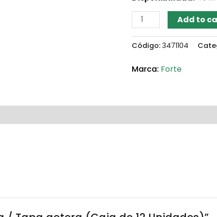
Add to ca
Código:
3471104
Cate
Forte