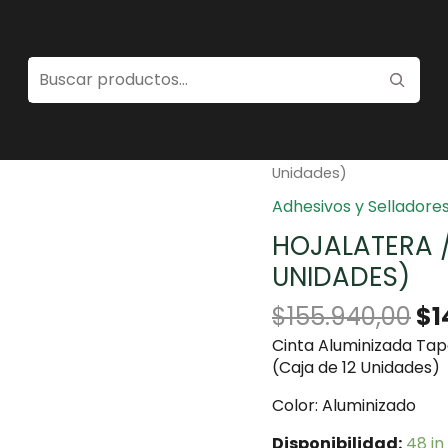
Home
/
Adhesivos y Sel
Unidades)
Adhesivos y Selladore
HOJALATERA /
UNIDADES)
$
155.940,00
$
1
Cinta Aluminizada Tap
(Caja de 12 Unidades)
Color: Aluminizado
Disponibilidad:
48 in