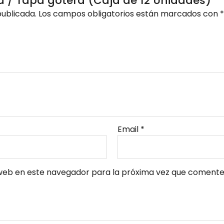
era / Tapa gotera (Caja de 12 Unidades)”
publicada.
Los campos obligatorios están marcados con
*
Email
*
web en este navegador para la próxima vez que comente