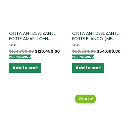
CINTA ANTIDESLIZANTE
CINTA ANTIDESLIZANTE
FORTE AMARILLO-N...
FORTE BLANCO (ME...
Rated
$
134.799,00
$
120.459,00
Rated
$
59.634,00
$
54.008,00
0
0
IVA INCLUIDO
IVA INCLUIDO
out
out
of
of
5
5
Add to cart
Add to cart
¡Oferta!