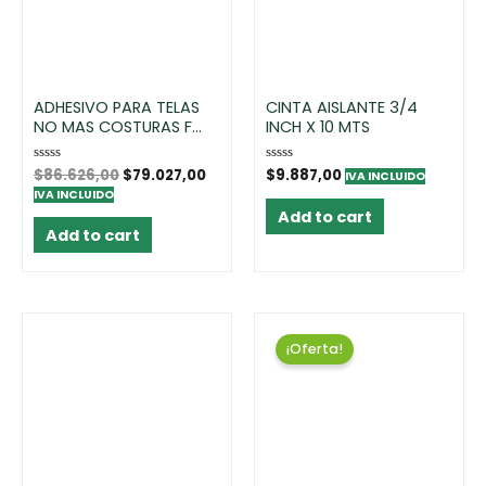
ADHESIVO PARA TELAS
CINTA AISLANTE 3/4
NO MAS COSTURAS F...
INCH X 10 MTS
Rated
$
86.626,00
$
79.027,00
Rated
$
9.887,00
IVA INCLUIDO
0
0
IVA INCLUIDO
out
out
of
of
Add to cart
5
5
Add to cart
¡Oferta!