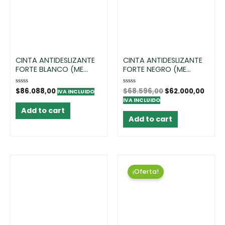
CINTA ANTIDESLIZANTE
CINTA ANTIDESLIZANTE
FORTE BLANCO (ME...
FORTE NEGRO (ME...
Rated
$
86.088,00
Rated
$
68.596,00
$
62.000,00
IVA INCLUIDO
0
0
IVA INCLUIDO
out
out
of
of
Add to cart
5
5
Add to cart
¡Oferta!