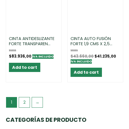
CINTA ANTIDESLIZANTE
CINTA AUTO FUSIÓN
FORTE TRANSPAREN...
FORTE 1,9 CMS X 2,5...
Rated
$
83.936,00
Rated
$
43.660,00
$
41.235,00
IVA INCLUIDO
0
0
IVA INCLUIDO
out
out
of
of
Add to cart
5
5
Add to cart
1
2
→
CATEGORÍAS DE PRODUCTO