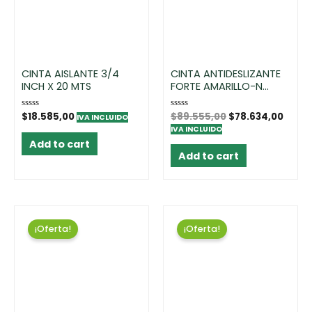
CINTA AISLANTE 3/4
CINTA ANTIDESLIZANTE
INCH X 20 MTS
FORTE AMARILLO-N...
Rated
$
18.585,00
Rated
$
89.555,00
$
78.634,00
IVA INCLUIDO
0
0
IVA INCLUIDO
out
out
of
of
Add to cart
5
5
Add to cart
¡Oferta!
¡Oferta!