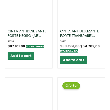
CINTA ANTIDESLIZANTE
CINTA ANTIDESLIZANTE
FORTE NEGRO (ME...
FORTE TRANSPAREN...
Rated
$
87.101,00
Rated
$
59.274,00
$
54.783,00
IVA INCLUIDO
0
0
IVA INCLUIDO
out
out
of
of
Add to cart
5
5
Add to cart
¡Oferta!