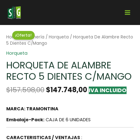
¡Oferta!
Home
/
Jardinería
/
Horqueta
/ Horqueta De Alambre Recto
5 Dientes C/Mango
Horqueta
HORQUETA DE ALAMBRE
RECTO 5 DIENTES C/MANGO
$
157.598,00
$
147.748,00
IVA INCLUIDO
MARCA: TRAMONTINA
Embalaje-Pack:
CAJA DE 6 UNIDADES
CARACTERISTICAS / VENTAJAS
: