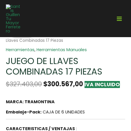
¡Oferta!
Home
/
Herramientas
/
Herramientas Manuales
/ Juego De
Llaves Combinadas 17 Piezas
Herramientas
,
Herramientas Manuales
JUEGO DE LLAVES
COMBINADAS 17 PIEZAS
$
327.403,00
$
300.567,00
IVA INCLUIDO
MARCA: TRAMONTINA
Embalaje-Pack:
CAJA DE 6 UNIDADES
CARACTERISTICAS / VENTAJAS
: