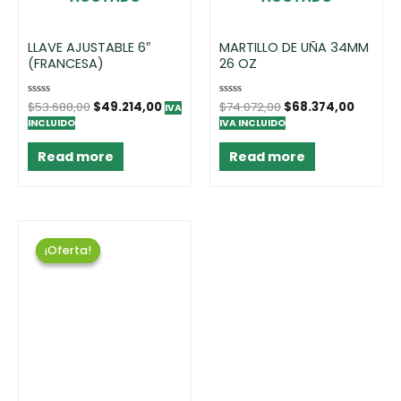
LLAVE AJUSTABLE 6″
MARTILLO DE UÑA 34MM
(FRANCESA)
26 OZ
Rated
$
53.688,00
$
49.214,00
Rated
$
74.072,00
$
68.374,00
IVA
0
0
INCLUIDO
IVA INCLUIDO
out
out
of
of
5
5
Read more
Read more
¡Oferta!
¡Oferta!