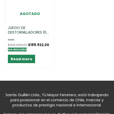
AGOTADO
JUEGO DE
DESTORNILLADORES 10
PIEZAS
Rated
$
214.409,00
$
199.922,00
0
IVA INCLUIDO
out
of
5
Read more
Santis Guillén Ltda., Tú Mayor Ferretero, está trabajando
para posicionar en el comercio de Chile, marcas y
productos de prestigio nacional e internacional.