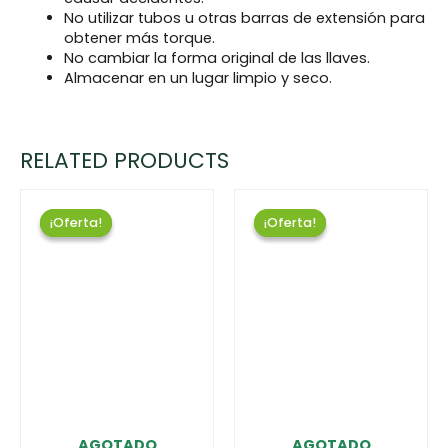
No utilizar tubos u otras barras de extensión para
obtener más torque.
No cambiar la forma original de las llaves.
Almacenar en un lugar limpio y seco.
RELATED PRODUCTS
¡Oferta!
¡Oferta!
¡Oferta!
¡Oferta!
AGOTADO
AGOTADO