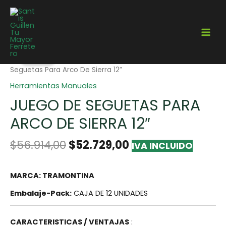
¡Oferta!
Home
/
Herramientas
/
Herramientas Manuales
/ Juego de
Seguetas Para Arco De Sierra 12″
Herramientas Manuales
JUEGO DE SEGUETAS PARA
ARCO DE SIERRA 12″
$
56.914,00
$
52.729,00
IVA INCLUIDO
MARCA: TRAMONTINA
Embalaje-Pack:
CAJA DE 12 UNIDADES
CARACTERISTICAS / VENTAJAS
: