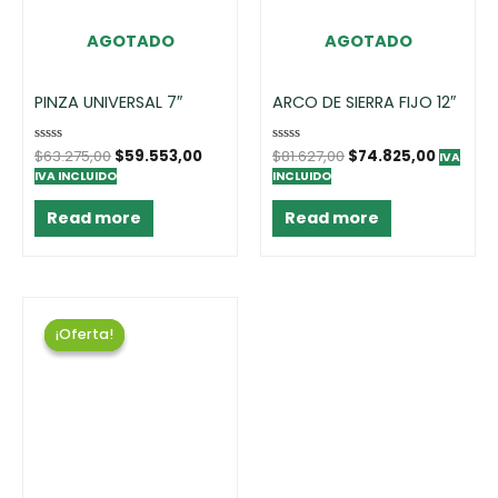
AGOTADO
AGOTADO
PINZA UNIVERSAL 7″
ARCO DE SIERRA FIJO 12″
Rated
$
63.275,00
$
59.553,00
Rated
$
81.627,00
$
74.825,00
IVA
0
0
IVA INCLUIDO
INCLUIDO
out
out
of
of
5
5
Read more
Read more
¡Oferta!
¡Oferta!