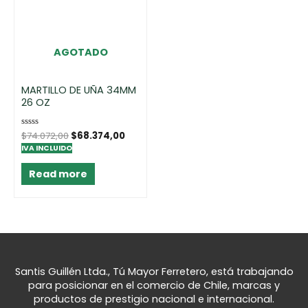
AGOTADO
MARTILLO DE UÑA 34MM
26 OZ
Rated
$
74.072,00
$
68.374,00
0
IVA INCLUIDO
out
of
5
Read more
Santis Guillén Ltda., Tú Mayor Ferretero, está trabajando
para posicionar en el comercio de Chile, marcas y
productos de prestigio nacional e internacional.