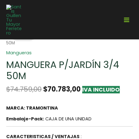
¡Oferta!
Home
/
Jardinería
/
Mangueras
/ Manguera P/Jardín 3/4
50M
Mangueras
MANGUERA P/JARDÍN 3/4
50M
$
74.759,00
$
70.783,00
IVA INCLUIDO
MARCA: TRAMONTINA
Embalaje-Pack:
CAJA DE UNA UNIDAD
CARACTERISTICAS / VENTAJAS
: