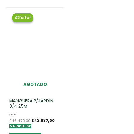
¡Oferta!
¡Oferta!
AGOTADO
MANGUERA P/JARDÍN
3/4 25M
Rated
$
46.478,00
$
43.837,00
0
IVA INCLUIDO
out
of