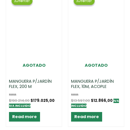
¡Oferta!
¡Oferta!
¡Oferta!
¡Oferta!
AGOTADO
AGOTADO
MANGUERA P/JARDÍN
MANGUERA P/JARDÍN
FLEX, 200 M
FLEX, 10M, ACOPLE
Rated
$
190.214,00
$
179.025,00
Rated
$
13.597,00
$
12.866,00
IVA
0
0
IVA INCLUIDO
INCLUIDO
out
out
of
of
5
5
Read more
Read more