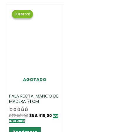
¡Oferta!
¡Oferta!
AGOTADO
PALA RECTA, MANGO DE
MADERA 71 CM
Rated
$
72.691,00
$
68.415,00
IVA
0
INCLUIDO
out
of
5
Read more