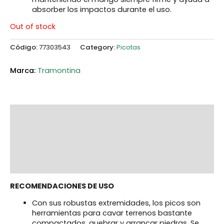
absorber los impactos durante el uso.
Out of stock
Código:
77303543
Category:
Picotas
Tramontina
Description
Additional information
Marca
Reviews (0)
RECOMENDACIONES DE USO
Con sus robustas extremidades, los picos son
herramientas para cavar terrenos bastante
compactados, quebrar y arrancar piedras. Se