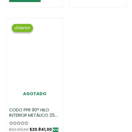
¡Oferta!
¡Oferta!
AGOTADO
CODO PPR 90° HILO
INTERIOR METÁLICO 25
MM X 1/2″
Rated
$
22.212,00
$
20.841,00
IVA