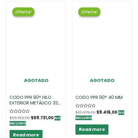
¡Oferta!
¡Oferta!
¡Oferta!
¡Oferta!
AGOTADO
AGOTADO
CODO PPR 90° HILO
CODO PPR 90° 40 MM
EXTERIOR METÁLICO 32
MM X 3/4″
Rated
$
10.079,00
$
9.416,00
IVA
0
Rated
$
65.162,00
$
59.731,00
INCLUIDO
IVA
out
0
of
INCLUIDO
out
5
of
Read more
5
Read more