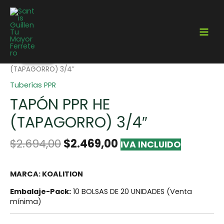
¡Oferta!
Home
/
Gasfitería
/
Tuberías
/
Tuberías PPR
/ TAPÓN PPR HE
(TAPAGORRO) 3/4″
Tuberías PPR
TAPÓN PPR HE
(TAPAGORRO) 3/4″
$
2.694,00
$
2.469,00
IVA INCLUIDO
MARCA: KOALITION
Embalaje-Pack:
10 BOLSAS DE 20 UNIDADES (Venta
mínima)