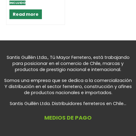
0
INCLUIDO
out
of
5
Read more
Santis Guillén Ltda., Tú Mayor Ferretero, está trabajando
para posicionar en el comercio de Chile, marcas y
productos de prestigio nacional e internacional.
Somos una empresa que se dedica a la comercialización
Y distribución en el sector ferretero, construcción y afines
de productos nacionales e importados.
Santis Guillén Ltda. Distribuidores ferreteros en Chile...
MEDIOS DE PAGO