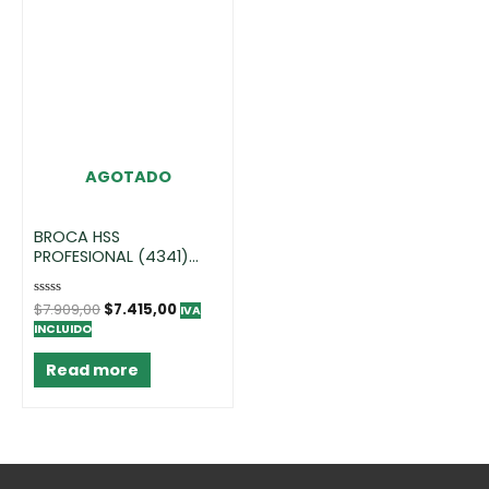
AGOTADO
BROCA HSS
PROFESIONAL (4341)
5,5MM – DISPLAY(2)
Rated
$
7.909,00
$
7.415,00
IVA
0
INCLUIDO
out
of
5
Read more