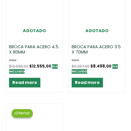
AGOTADO
AGOTADO
BROCA PARA ACERO 4.5
BROCA PARA ACERO 3.5
X 80MM
X 70MM
Rated
$
13.696,00
$
12.555,00
Rated
$
9.207,00
$
8.498,00
IVA
IVA
0
0
INCLUIDO
INCLUIDO
out
out
of
of
5
5
Read more
Read more
¡Oferta!
¡Oferta!