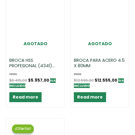
AGOTADO
AGOTADO
BROCA HSS
BROCA PARA ACERO 4.5
PROFESIONAL (4341)
X 80MM
4,0MM – DISPLAY(2)
Rated
$
6.415,00
$
5.957,00
Rated
$
13.696,00
$
12.555,00
IVA
IVA
0
0
INCLUIDO
INCLUIDO
out
out
of
of
5
5
Read more
Read more
¡Oferta!
¡Oferta!