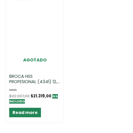
AGOTADO
BROCA HSS
PROFESIONAL (4341) 12,0
MM – DISPLAY (1)
Rated
$
22.207,00
$
21.319,00
IVA
0
INCLUIDO
out
of
5
Read more