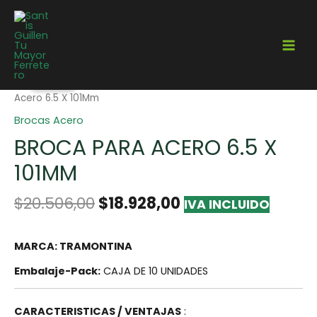
¡Oferta!
Home
/
Herramientas
/
Brocas
/
Brocas Acero
/ Broca Para
Acero 6.5 X 101Mm
Brocas Acero
BROCA PARA ACERO 6.5 X
101MM
$
20.506,00
$
18.928,00
IVA INCLUIDO
MARCA: TRAMONTINA
Embalaje-Pack:
CAJA DE 10 UNIDADES
CARACTERISTICAS / VENTAJAS
: