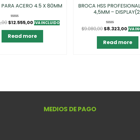
 PARA ACERO 4.5 X 80MM
BROCA HSS PROFESIONAL
4,5MM – DISPLAY(2
6,00
$
12.555,00
Rated
IVA INCLUIDO
0
$
9.080,00
$
8.323,00
Rated
IVA I
out
0
of
Read more
out
5
of
Read more
5
MEDIOS DE PAGO