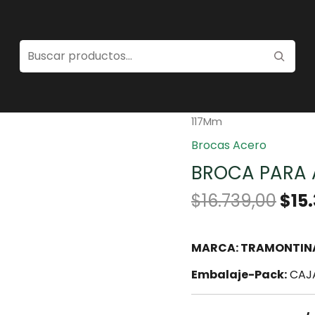
Home
/
Herramientas
/
117Mm
Brocas Acero
BROCA PARA A
$
16.739,00
$
15
MARCA: TRAMONTIN
Embalaje-Pack:
CAJA