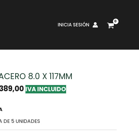
INICIA SESIÓN
Brocas
/
Brocas Acero
/ Broca Para Acero 8.0 X
CERO 8.0 X 117MM
.389,00
IVA INCLUIDO
A
 DE 5 UNIDADES