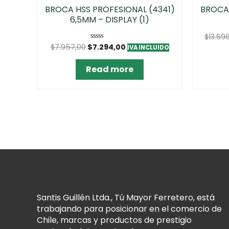
BROCA HSS PROFESIONAL (4341)
BROCA
6,5MM – DISPLAY (1)
$
13.69
$
7.957,00
$
7.294,00
Rated
IVA INCLUIDO
0
out
of
Read more
5
Santis Guillén Ltda., Tú Mayor Ferretero, está
trabajando para posicionar en el comercio de
Chile, marcas y productos de prestigio