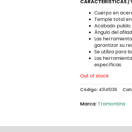
CARACTERISTICAS /
Cuerpo en acero
Temple total en
Acabado pulido.
Ángulo del afilad
Las herramienta
garantizar su r
Se utiliza para 
Las herramienta
específicas.
Out of stock
Código:
43141038
Cat
Tramontina
ca
Reviews (0)