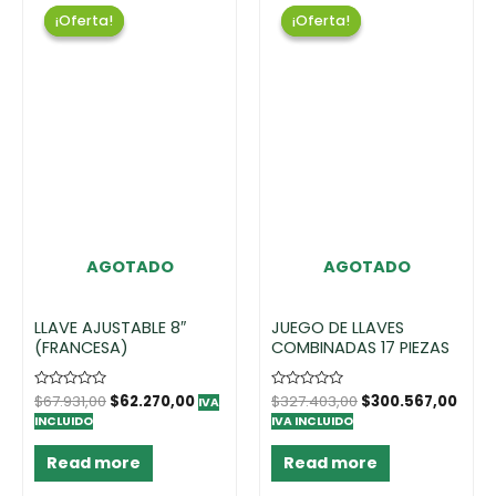
¡Oferta!
¡Oferta!
¡Oferta!
¡Oferta!
AGOTADO
AGOTADO
LLAVE AJUSTABLE 8″
JUEGO DE LLAVES
(FRANCESA)
COMBINADAS 17 PIEZAS
Rated
$
67.931,00
$
62.270,00
Rated
$
327.403,00
$
300.567,00
IVA
0
0
INCLUIDO
IVA INCLUIDO
out
out
of
of
5
5
Read more
Read more