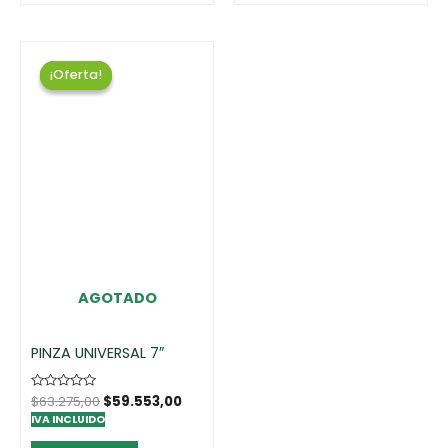
¡Oferta!
¡Oferta!
AGOTADO
PINZA UNIVERSAL 7″
Rated
$
63.275,00
$
59.553,00
0
IVA INCLUIDO
out
of
5