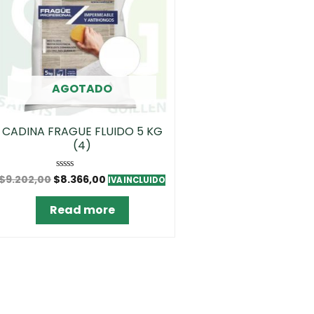
AGOTADO
CADINA FRAGUE FLUIDO 5 KG
(4)
$
9.202,00
$
8.366,00
Rated
IVA INCLUIDO
0
out
of
Read more
5